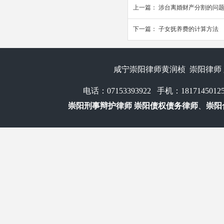
上一篇：
涉台离婚财产分割的问
下一篇：
子女抚养费的计算方法
咸宁崇阳律师黄润桢 崇阳律师 
电话：07153393922 手机：1817
崇阳刑事辩护律师 崇阳债权债务律师
、
崇阳