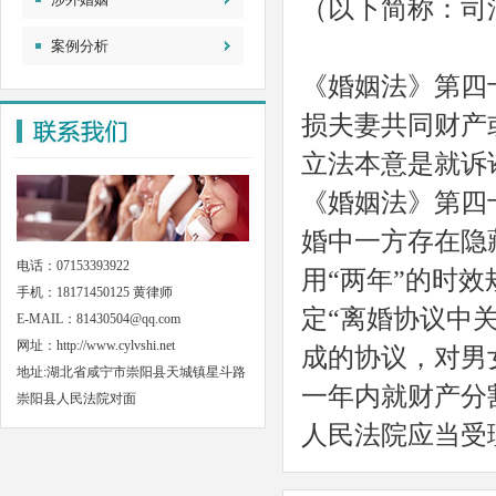
（以下简称：司
案例分析
《婚姻法》第四
损夫妻共同财产
立法本意是就诉
《婚姻法》第四
婚中一方存在隐
电话：07153393922
用“两年”的时
手机：18171450125 黄律师
定“离婚协议中
E-MAIL：81430504@qq.com
网址：
http://www.cylvshi.net
成的协议，对男
地址:湖北省咸宁市崇阳县天城镇星斗路
一年内就财产分
崇阳县人民法院对面
人民法院应当受