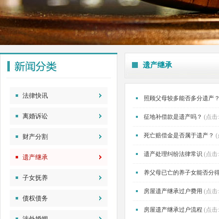
遗产继承
法律快讯
照顾父母较多能否多分遗产
离婚诉讼
征地补偿款是遗产吗？
(点击:
死亡赔偿金是否属于遗产？
财产分割
遗产处理纠纷法律常识
(点击:
遗产继承
养父母已亡的养子女能否分
子女抚养
房屋遗产继承过户费用
(点击:
债权债务
房屋遗产继承过户流程
(点击:
涉外婚姻